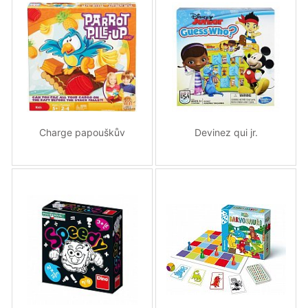
Charge papouškův
Devinez qui jr.