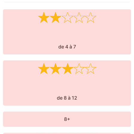
de 4 à 7
de 8 à 12
8+