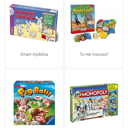
Smart myšička
Tu me trouves?