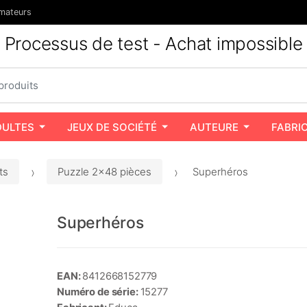
mateurs
Processus de test - Achat impossible
DULTES
JEUX DE SOCIÉTÉ
AUTEURE
FABRI
ts
Puzzle 2x48 pièces
Superhéros
Superhéros
EAN:
8412668152779
Numéro de série:
15277