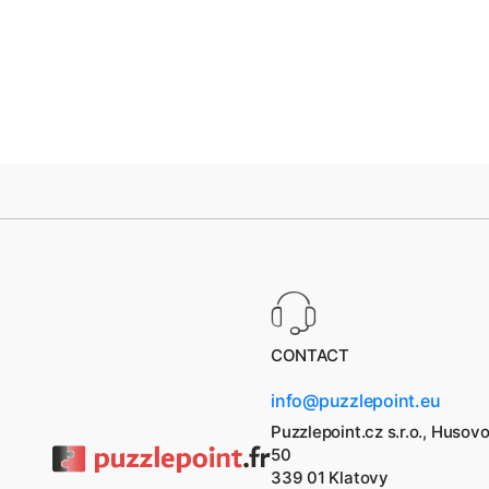
CONTACT
info@puzzlepoint.eu
Puzzlepoint.cz s.r.o., Husov
50
339 01 Klatovy