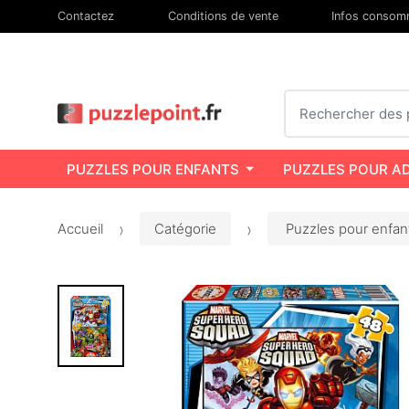
Contactez
Conditions de vente
Infos consom
Chercher
PUZZLES POUR ENFANTS
PUZZLES POUR A
Accueil
Catégorie
Puzzles pour enfan