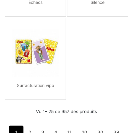
Échecs
Silence
Surfacturation vipo
Vu 1– 25 de 957 des produits
1
2
3
4
11
20
30
39