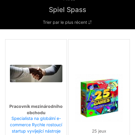
Spiel Spass
Pracovník mezinárodního
obchodu
Specialista na globální e-
commerce Rychle rostoucí
25 jeux
startup vyvíjející nástroje