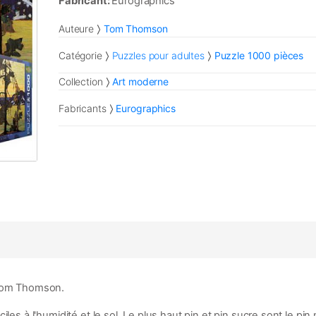
Fabricant:
Eurographics
Auteure
Tom Thomson
Catégorie
Puzzles pour adultes
Puzzle 1000 pièces
Collection
Art moderne
Fabricants
Eurographics
om Thomson.
es à l'humidité et le sol. Le plus haut pin et pin sucre sont le pin n