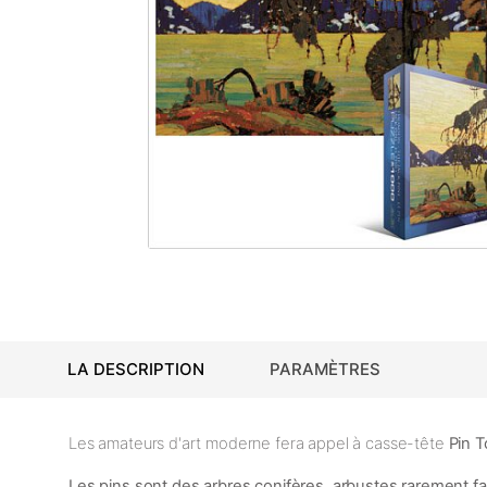
LA DESCRIPTION
PARAMÈTRES
Les amateurs d'art moderne fera appel à casse-tête
Pin
T
Les pins sont des arbres conifères, arbustes rarement facil