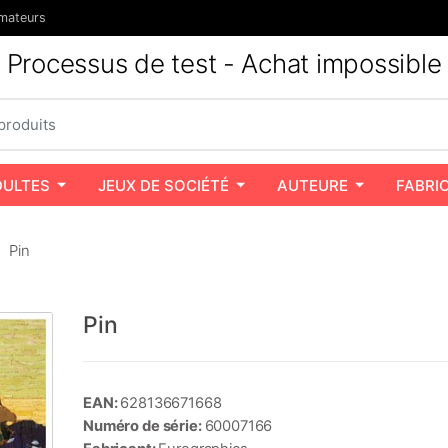
mateurs
Processus de test - Achat impossible
DULTES
JEUX DE SOCIÉTÉ
AUTEURE
FABRI
Pin
Pin
EAN:
628136671668
Numéro de série:
60007166