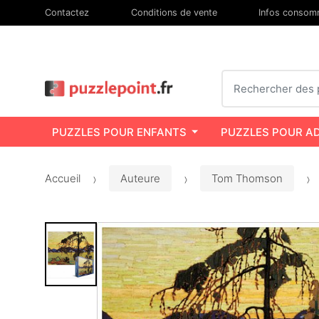
Contactez
Conditions de vente
Infos consom
Chercher
PUZZLES POUR ENFANTS
PUZZLES POUR A
Accueil
Auteure
Tom Thomson