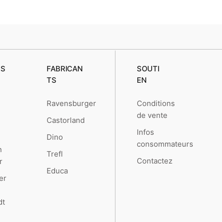
RS
FABRICAN
SOUTI
TS
EN
Conditions
Ravensburger
de vente
Castorland
Infos
Dino
consommateurs
n
Trefl
Contactez
r
Educa
er
dt