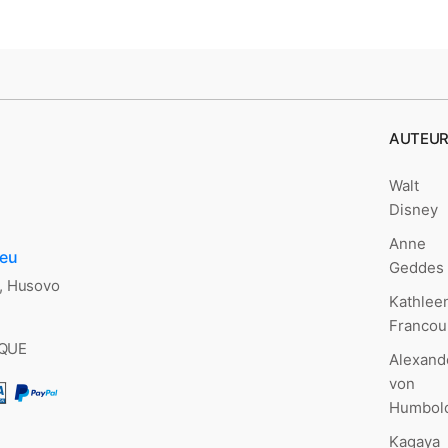
AUTEU
Walt
Disney
Anne
.eu
Geddes
., Husovo
Kathlee
Francou
QUE
Alexand
von
Humbol
Kagaya