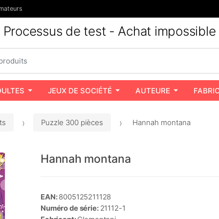
mateurs
Processus de test - Achat impossible
DULTES
JEUX DE SOCIÉTÉ
AUTEURE
FABRI
ts
Puzzle 300 pièces
Hannah montana
Hannah montana
EAN:
8005125211128
Numéro de série:
21112-1