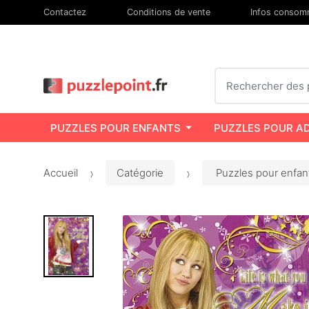
Contactez
Conditions de vente
Infos consom
Chercher
PUZZLES POUR ENFANTS
PUZZLES POUR A
Accueil
Catégorie
Puzzles pour enfan