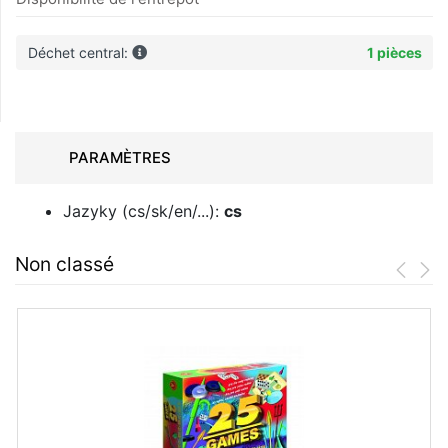
Déchet central:
1 pièces
PARAMÈTRES
Jazyky (cs/sk/en/...):
cs
Non classé